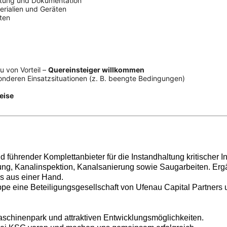
itung und Dokumentation
ialien und Geräten
ten
u von Vorteil –
Quereinsteiger willkommen
sonderen Einsatzsituationen (z. B. beengte Bedingungen)
eise
führender Komplettanbieter für die Instandhaltung kritischer I
ung, Kanalinspektion, Kanalsanierung sowie Saugarbeiten. Ergä
s aus einer Hand.
uppe eine Beteiligungsgesellschaft von Ufenau Capital Partners 
aschinenpark und attraktiven Entwicklungsmöglichkeiten.