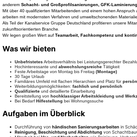
anderem
Schacht- und Großprofilsanierungen, GFK-Laminierung
Mit über 40 qualifizierten Mitarbeitenden und einem hohen Anspruch a
arbeiten mit modernsten Verfahren und umweltschonenden Materiali
Als Teil der Kanalservice Gruppe Deutschland profitieren unsere Mit
zukunftsorientierten Branche.
Wir legen großen Wert auf
Teamarbeit, Fachkompetenz und kontin
Was wir bieten
Unbefristetes
Arbeitsverhältnis bei Leistungsgerechter Bezah
Hochinteressante und
abwechslungsreiche
Tätigkeit
Feste Arbeitstage von Montag bis Freitag
(Montage)
30 Tage Urlaub
Familiäres
Umfeld mit flachen Hierarchien und Platz für
persön
Weiterbildungsmöglichkeiten:
fachlich und persönlich
Qualifizierte
und detaillierte Einarbeitung
Bereitstellung von
hochklassiger Arbeitskleidung und Werk
Bei Bedarf
Hilfestellung
bei Wohnungssuche
Aufgaben im Überblick
Durchführung von
händischen Sanierungsarbeiten
in Schäc
Reinigung, Beschichtung und Abdichtung
von Schachtbau