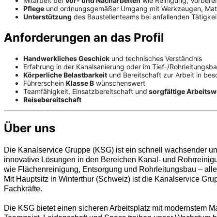
Mitarbeit bei
Vor- und Nacharbeiten
wie Reinigung, Vorbere
Pflege
und ordnungsgemäßer Umgang mit Werkzeugen, Mater
Unterstützung
des Baustellenteams bei anfallenden Tätigkei
Anforderungen an das Profil
Handwerkliches Geschick
und technisches Verständnis
Erfahrung in der Kanalsanierung oder im Tief-/Rohrleitungsba
Körperliche Belastbarkeit
und Bereitschaft zur Arbeit in be
Führerschein
Klasse B
wünschenswert
Teamfähigkeit, Einsatzbereitschaft und
sorgfältige Arbeitsw
Reisebereitschaft
Über uns
Die Kanalservice Gruppe (KSG) ist ein schnell wachsender und 
innovative Lösungen in den Bereichen Kanal- und Rohrreinig
wie Flächenreinigung, Entsorgung und Rohrleitungsbau – alle
Mit Hauptsitz in Winterthur (Schweiz) ist die Kanalservice Gr
Fachkräfte.
Die KSG bietet einen sicheren Arbeitsplatz mit modernstem M